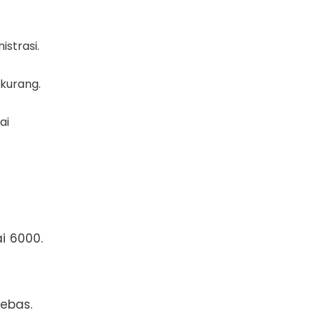
strasi.
kurang.
ai
i 6000.
bebas.