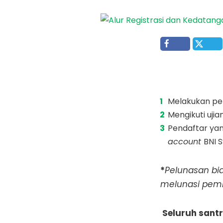
Melakukan pen
Mengikuti uji
Pendaftar yan
account
BNI 
*
Pelunasan bia
melunasi pemb
Seluruh santr