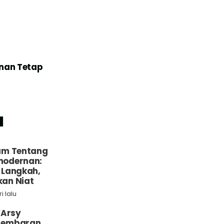
an Tetap
u
um Tentang
odernan:
 Langkah,
an Niat
i lalu
‘Arsy
Lembaran