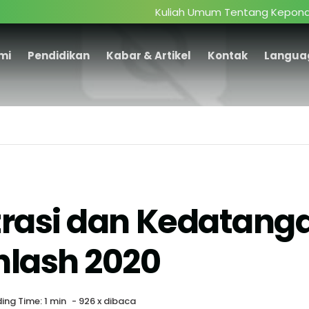
Kuliah Umum Tentang Kepondokmode
mi
Pendidikan
Kabar & Artikel
Kontak
Langua
trasi dan Kedatanga
hlash 2020
ing Time: 1 min
-
926 x dibaca