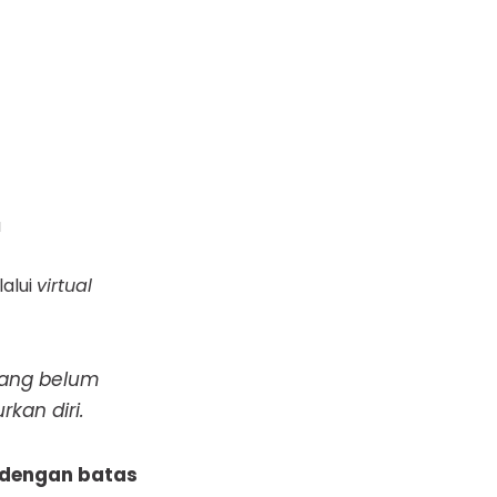
a
alui
virtual
 yang belum
kan diri.
0 dengan batas