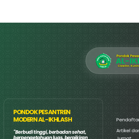
PONDOK PESANTREN
MODERN AL-IKHLASH
Pendafta
Artikel d
Berbudi tinggi, berbadan sehat,
berpengetahuan luas, berpikiran
Jumat