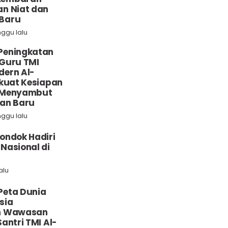
n Niat dan
Baru
nggu lalu
Peningkatan
Guru TMI
dern Al-
rkuat Kesiapan
 Menyambut
ran Baru
nggu lalu
ondok Hadiri
Nasional di
alu
Peta Dunia
sia
n Wawasan
antri TMI Al-