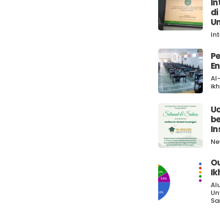
In
di
Un
In
Pe
En
Al
ik
U
be
In
Ne
O
Ik
Al
Un
Sa