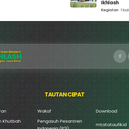
Ikhlash
Kegiatan
1 bu
TAUTAN CEPAT
ran
Wakaf
Download
an Khutbah
Pengasuh Pesantren
mtatataufik.id
Indonesia (P2i)