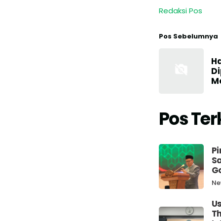
Redaksi Pos
Pos Sebelumnya
Ha
Di
Mo
Pos Ter
Pi
Sa
G
Ne
Us
Th