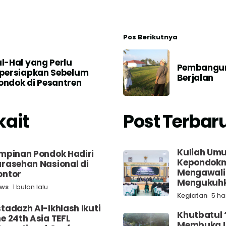
Pos Berikutnya
l-Hal yang Perlu
Pembangun
persiapkan Sebelum
Berjalan
ndok di Pesantren
kait
Post Terbar
Kuliah Um
mpinan Pondok Hadiri
Kepondokm
rasehan Nasional di
Mengawali
ontor
Mengukuhk
ws
1 bulan lalu
Kegiatan
5 har
tadazh Al-Ikhlash Ikuti
Khutbatul 
e 24th Asia TEFL
Membuka 