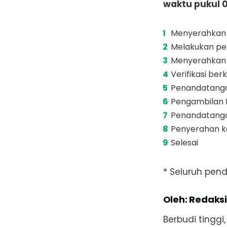
waktu pukul 0
Menyerahkan b
Melakukan pel
Menyerahkan 
Verifikasi be
Penandatangan
Pengambilan f
Penandatang
Penyerahan ka
Selesai
* Seluruh pe
Oleh: Redaksi
Berbudi tinggi