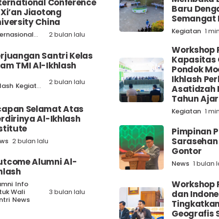
ternational Conference
Baru Denga
 Xi’an Jiaotong
Semangat 
iversity China
Kegiatan
1 mi
ternasional
News
2 bulan lalu
Workshop 
rjuangan Santri Kelas
Kapasitas 
am TMI Al-Ikhlash
Pondok Mo
Ikhlash Pe
-
2 bulan lalu
hlash
Kegiatan
News
Asatidzah
Tahun Aja
capan Selamat Atas
Kegiatan
1 mi
rdirinya Al-Ikhlash
stitute
Pimpinan P
Sarasehan 
ws
2 bulan lalu
Gontor
utcome Alumni Al-
News
1 bulan l
hlash
Workshop 
umni
Info
tuk Wali
3 bulan lalu
dan Indone
ntri
News
Tingkatka
Geografis S