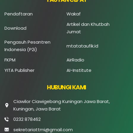
Pendaftaran
Wakaf
Artikel dan Khutbah
Download
Jumat
Pengasuh Pesantren
mtatataufik.id
Indonesia (P2i)
FKPM
AirRadio
YITA Publisher
AI-Institute
HUBUNGI KAMI
Ciawilor Ciawigebang Kuningan Jawa Barat,
Kuningan, Jawa Barat
0232 878462
sekretariattmi@gmail.com