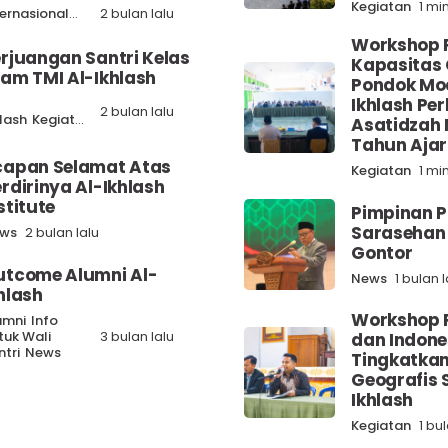
Kegiatan
1 mi
ternasional
News
2 bulan lalu
Workshop 
rjuangan Santri Kelas
Kapasitas 
am TMI Al-Ikhlash
Pondok Mo
Ikhlash Pe
-
2 bulan lalu
hlash
Kegiatan
News
Asatidzah
Tahun Aja
capan Selamat Atas
Kegiatan
1 mi
rdirinya Al-Ikhlash
stitute
Pimpinan P
Sarasehan 
ws
2 bulan lalu
Gontor
utcome Alumni Al-
News
1 bulan l
hlash
Workshop 
umni
Info
tuk Wali
3 bulan lalu
dan Indone
ntri
News
Tingkatka
Geografis S
Ikhlash
Kegiatan
1 bu