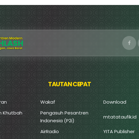
TAUTAN CEPAT
ran
Wakaf
Download
an Khutbah
Pengasuh Pesantren
mtatataufik.id
Indonesia (P2i)
AirRadio
YITA Publisher