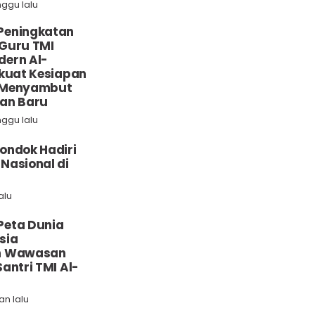
nggu lalu
Peningkatan
Guru TMI
dern Al-
rkuat Kesiapan
 Menyambut
ran Baru
nggu lalu
ondok Hadiri
Nasional di
alu
Peta Dunia
sia
n Wawasan
antri TMI Al-
lan lalu