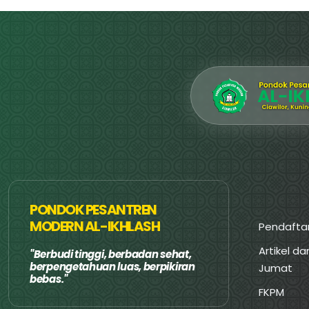
PONDOK PESANTREN
MODERN AL-IKHLASH
Pendafta
Artikel d
Berbudi tinggi, berbadan sehat,
berpengetahuan luas, berpikiran
Jumat
bebas.
FKPM