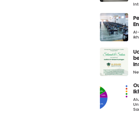
In
Pe
En
Al
ik
U
be
In
Ne
O
Ik
Al
Un
Sa