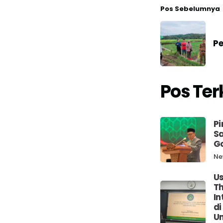
Pos Sebelumnya
Pe
Pos Ter
Pi
Sa
G
Ne
Us
Th
In
di
Un