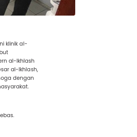
 klinik al-
ebut
n al-Ikhlash
ar al-Ikhlash,
emoga dengan
masyarakat.
bebas.