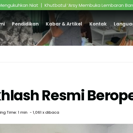
|
hkan Niat
Khutbatul ‘Arsy Membuka Lembaran Baru Denga
mi
Pendidikan
Kabar & Artikel
Kontak
Langua
Ikhlash Resmi Berop
ing Time: 1 min
-
1,061 x dibaca