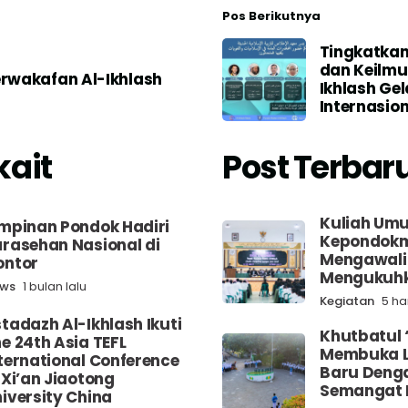
Pos Berikutnya
Tingkatka
dan Keilmua
rwakafan Al-Ikhlash
Ikhlash Ge
Internasion
kait
Post Terbar
Kuliah Um
mpinan Pondok Hadiri
Kepondokm
rasehan Nasional di
Mengawali
ontor
Mengukuhk
ws
1 bulan lalu
Kegiatan
5 har
tadazh Al-Ikhlash Ikuti
Khutbatul 
e 24th Asia TEFL
Membuka 
ternational Conference
Baru Denga
 Xi’an Jiaotong
Semangat 
iversity China