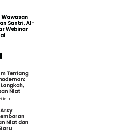
n Wawasan
n Santri, Al-
lar Webinar
al
u
um Tentang
odernan:
 Langkah,
an Niat
i lalu
‘Arsy
Lembaran
n Niat dan
Baru