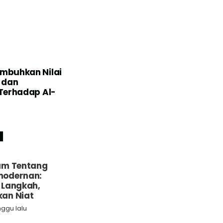
mbuhkan Nilai
 dan
Terhadap Al-
u
um Tentang
odernan:
 Langkah,
an Niat
nggu lalu