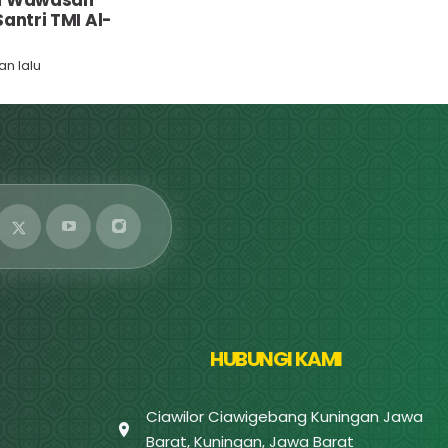
n Wawasan
antri TMI Al-
lan lalu
HUBUNGI KAMI
Ciawilor Ciawigebang Kuningan Jawa
Barat, Kuningan, Jawa Barat