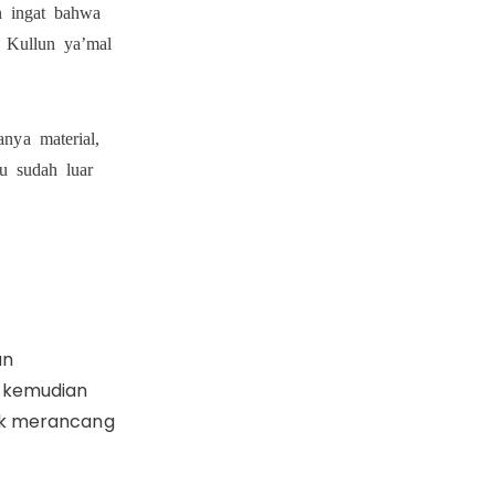
n ingat bahwa
 Kullun ya’mal
nya material,
tu sudah luar
an
, kemudian
uk merancang