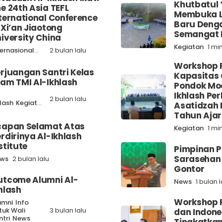
Khutbatul 
e 24th Asia TEFL
Membuka 
ternational Conference
Baru Denga
 Xi’an Jiaotong
Semangat 
iversity China
Kegiatan
1 mi
ternasional
News
2 bulan lalu
Workshop 
rjuangan Santri Kelas
Kapasitas 
am TMI Al-Ikhlash
Pondok Mo
Ikhlash Pe
-
2 bulan lalu
hlash
Kegiatan
News
Asatidzah
Tahun Aja
capan Selamat Atas
Kegiatan
1 mi
rdirinya Al-Ikhlash
stitute
Pimpinan P
Sarasehan 
ws
2 bulan lalu
Gontor
utcome Alumni Al-
News
1 bulan l
hlash
Workshop 
umni
Info
tuk Wali
3 bulan lalu
dan Indone
ntri
News