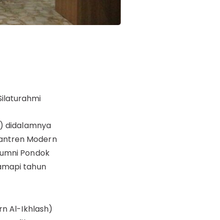
ilaturahmi
h) didalamnya
santren Modern
lumni Pondok
samapi tahun
rn Al-Ikhlash)