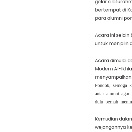
gelar silaturah
bertempat di Ka
para alumni po
Acara ini selai
untuk menjalin
Acara dimulai 
Modern Al-Ikhla
menyampaika
Pondok, semoga ke
antar alumni agar
dulu pernah meni
Kemudian dalam 
wejangannya ke