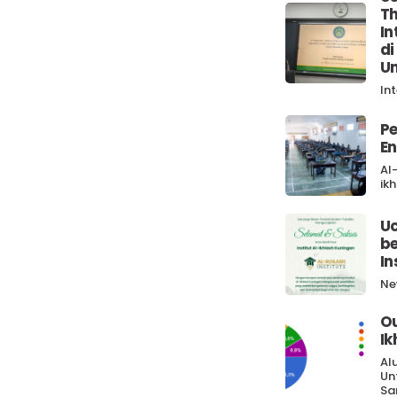
Th
In
di
Un
In
Pe
En
Al
ik
U
be
In
Ne
O
Ik
Al
Un
Sa