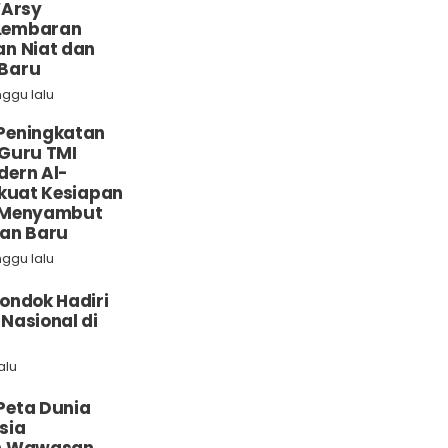
‘Arsy
Lembaran
n Niat dan
Baru
nggu lalu
Peningkatan
Guru TMI
dern Al-
rkuat Kesiapan
 Menyambut
ran Baru
nggu lalu
ondok Hadiri
Nasional di
alu
Peta Dunia
sia