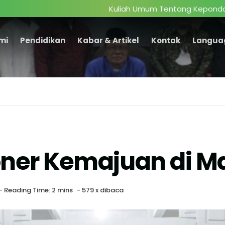
Kuliah Umum Tentang Kepondokmodernan
mi
Pendidikan
Kabar & Artikel
Kontak
Langua
oner Kemajuan di M
- Reading Time: 2 mins
-
579 x dibaca