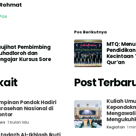
 Rohmat
Pos
Pos Berikutnya
MTQ: Menu
ujihat Pembimbing
Pendidikan
uhadloroh dan
Kecintaan 
ngajar Kursus Sore
Qur’an
kait
Post Terbar
Kuliah Um
mpinan Pondok Hadiri
Kepondokm
rasehan Nasional di
Mengawali
ontor
Mengukuhk
ws
1 bulan lalu
Kegiatan
1 mi
tadazh Al-Ikhlash Ikuti