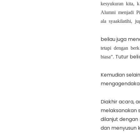
kesyukuran kita, 
Alumni menjadi Pi
ala syaakilatihi, 
beliau juga me
tetapi dengan berk
Tutur bel
biasa”.
Kemudian selai
mengagendakan 
Diakhir acara, 
melaksanakan s
dilanjut denga
dan menyusun k