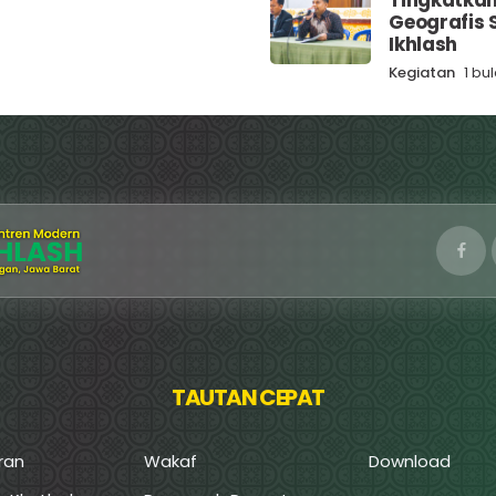
Tingkatka
Geografis S
Ikhlash
Kegiatan
1 bu
TAUTAN CEPAT
ran
Wakaf
Download