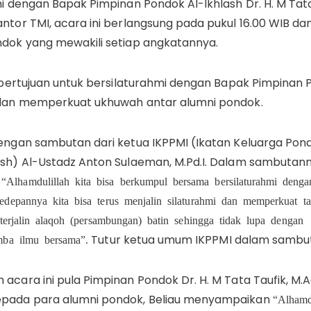
mi dengan Bapak Pimpinan Pondok Al-Ikhlash Dr. H. M Tata
ntor TMI, acara ini berlangsung pada pukul 16.00 WIB dan 
ndok yang mewakili setiap angkatannya.
n bertujuan untuk bersilaturahmi dengan Bapak Pimpinan 
 dan memperkuat ukhuwah antar alumni pondok.
dengan sambutan dari ketua IKPPMI (Ikatan Keluarga Pon
sh) Al-Ustadz Anton Sulaeman, M.Pd.I. Dalam sambutann
n
“Alhamdulillah kita bisa berkumpul bersama bersilaturahmi den
depannya kita bisa terus menjalin silaturahmi dan memperkuat ta
 terjalin alaqoh (persambungan) batin sehingga tidak lupa dengan
Tutur ketua umum IKPPMI dalam sambu
mba ilmu bersama”.
acara ini pula Pimpinan Pondok Dr. H. M Tata Taufik, M
pada para alumni pondok, Beliau menyampaikan
“Alhamd