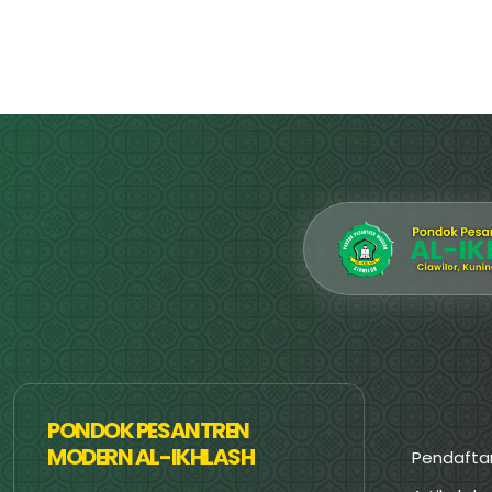
PONDOK PESANTREN
MODERN AL-IKHLASH
Pendafta