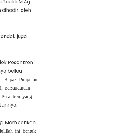
 Taufik M.Ag.
dihadiri oleh
Pondok juga
dok Pesantren
ya beliau
gan Bapak Pimpinan
li persaudaraan
 Pesantren yang
tannya.
.Ag. Memberikan
ulillah ini bentuk