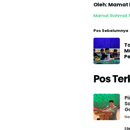
Oleh: Mamat
Mamat Rohmat 
Pos Sebelumnya
Ta
M
Pe
Pos Ter
Pi
Sa
G
Ne
Us