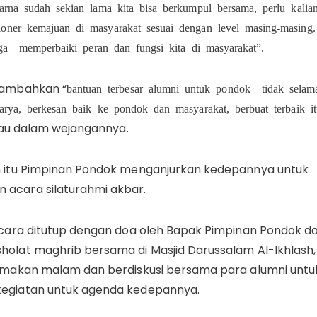
karna sudah sekian lama kita bisa berkumpul bersama, perlu kalia
oner kemajuan di masyarakat sesuai dengan level masing-masing.
juga memperbaiki peran dan fungsi kita di masyarakat”.
nambahkan “
bantuan terbesar alumni untuk pondok tidak selama
arya, berkesan baik ke pondok dan masyarakat, berbuat terbaik i
iau dalam wejangannya.
n itu Pimpinan Pondok menganjurkan kedepannya untuk
acara silaturahmi akbar.
acara ditutup dengan doa oleh Bapak Pimpinan Pondok d
holat maghrib bersama di Masjid Darussalam Al-Ikhlash
n makan malam dan berdiskusi bersama para alumni unt
egiatan untuk agenda kedepannya.