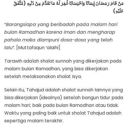
مَنْ قَامَ رَمَضَانَ إِيمَانًا وَاحْتِسَابًا غُفِرَ لَهُ مَا تَقَدَّمَ مِنْ ذَنْبِهِ (مُتَّفَقٌ
عَلَيْهِ)
“
Barangsiapa yang beribadah pada malam hari
bulan Ramadhan karena iman dan mengharap
pahala maka diampuni dosa-dosa yang telah
lalu
”. [Muttafaqun ‘alaihi]
Tarawih adalah shalat sunnah yang dikerjakan pada
malam bulan Ramadhan, yang bisa dikerjakan
setelah melaksanakan shalat Isya.
Selain itu, Tahajud adalah shalat sunnah lainnya yang
bisa dikerjakan (idealnya) setelah bangun tidur pada
malam hari; baik pada bulan Ramadhan atau tidak.
Waktu yang paling baik untuk shalat Tahajud adalah
sepertiga malam terakhir.