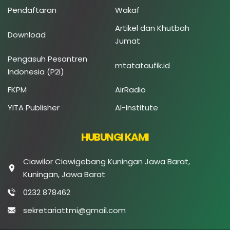
Pendaftaran
Wakaf
Artikel dan Khutbah
Download
Jumat
Pengasuh Pesantren
mtatataufik.id
Indonesia (P2i)
FKPM
AirRadio
YITA Publisher
AI-Institute
HUBUNGI KAMI
Ciawilor Ciawigebang Kuningan Jawa Barat,
Kuningan, Jawa Barat
0232 878462
sekretariattmi@gmail.com