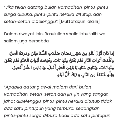
“
Jika telah datang bulan Ramadhan, pintu-pintu
surga dibuka, pintu-pintu neraka ditutup, dan
setan-setan dibelenggu”
. [Muttafaqun ‘alaihi]
Dalam riwayat lain, Rasulullah shallallahu ‘alihi wa
sallam juga bersabda :
إِذَا كَانَ أَوَّلُ لَيْلَةٍ مِنْ شَهْرِرَمَضَانَ صُفِّدَتِ الشَّيَاطِيْنُ وَمَرَدَةُ الْجِنِّ،
وَغُلِّقَتْ أَبْوَابُ النَّارِ فَلَمْ يُفْتَحْ مِنْهَا بَابٌ. وَفُتِحَتْ أَبْوَابُ الْجَنَّةِ فَلَمْ يُغْلَقْ
مِنْهَا بَابٌ، وَيُنَادِي مُنَادٍ: يَا بَاغِيَ الْخَيْرِ أَقْبِلْ، وَيَا بَاغِيَ الشَّرِّ أَقْصِرْ،
وَلِلَّهِ عُتَقَاءُ مِنَ النَّارِ، وَ ذَلِكَ كُلَّ لَيْلَةٍ
“
Apabila datang awal malam dari bulan
Ramadhan, setan-setan dan jin-jin yang sangat
jahat dibelenggu, pintu-pintu neraka ditutup tidak
ada satu pintupun yang terbuka, sedangkan
pintu-pintu surga dibuka tidak ada satu pintupun