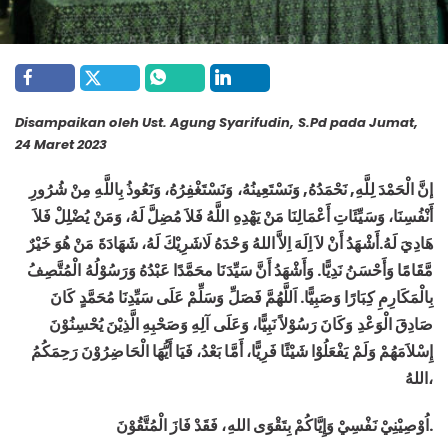
Disampaikan oleh Ust. Agung Syarifudin, S.Pd pada Jumat,
24 Maret 2023
إنَّ الْحَمْدَ لِلَّهِ, نَحْمَدُهُ, وَنَسْتَعِينُهُ، وَنَسْتَغْفِرُهُ، وَنَعُوذُ بِاللَّهِ مِنْ شُرُورِ
أَنْفُسِنَا، وَسَيِّئَاتِ أَعْمَالِنَا مَنْ يَهْدِهِ اللَّهُ فَلاَ مُضِلَّ لَهُ، وَمَنْ يُضْلِلْ فَلاَ
هَادِيَ لَهُ.أَشْهَدُ أَنْ لاَ اِلَهَ اِلاَّ اللهُ وَحْدَهُ لَاشَرِيْكَ لَهُ، شَهَادَةَ مَنْ هُوَ خَيْرٌ
مَّقَامًا وَأَحْسَنُ نَدِيًّا. وَأَشْهَدُ أَنَّ سَيِّدَنَا محَمَّدًا عَبْدُهُ وَرَسُوْلُهُ الْمُتَّصِفُ
بِالْمَكَارِمِ كِبَارًا وَصَبِيًّا. اَللَّهُمَّ فَصَلِّ وَسَلِّمْ عَلَى سَيِّدِنَا مُحَمَّدٍ كَانَ
صَادِقَ الْوَعْدِ وَكَانَ رَسُوْلاً نَبِيًّا، وَعَلَى آلِهِ وَصَحْبِهِ الَّذِيْنَ يُحْسِنُوْنَ
إِسْلاَمَهُمْ وَلَمْ يَفْعَلُوْا شَيْئًا فَرِيًّا، أَمَّا بَعْدُ، فَيَا أَيُّهَا الْحَاضِرُوْنَ رَحِمَكُمُ
اللهُ،
اُوْصِيْنِيْ نَفْسِيْ وَإِيَّاكُمْ بِتَقْوَى اللهِ، فَقَدْ فَازَ الْمُتَّقُوْنَ
.