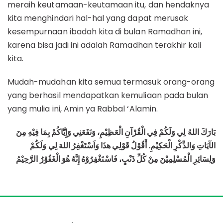
meraih keutamaan-keutamaan itu, dan hendaknya
kita menghindari hal-hal yang dapat merusak
kesempurnaan ibadah kita di bulan Ramadhan ini,
karena bisa jadi ini adalah Ramadhan terakhir kali
kita.
Mudah-mudahan kita semua termasuk orang-orang
yang berhasil mendapatkan kemuliaan pada bulan
yang mulia ini, Amin ya Rabbal ‘Alamin.
بَارَكَ اللهُ لِي وَلَكُمْ فِي الْقُرْآنِ الْعَظِيْمِ، وَنَفَعَنِي وَإِيَّاكُمْ بِمَا فِيْهِ مِنَ
الآيَاتِ وَالذِّكْرِ الْحَكِيْمِ. أَقُوْلُ قَوْلِي هذَا وَاَسْتَغْفِرُ اللهَ لِي وَلَكُمْ
وَلِسَائِرِ الْمُسْلِمِيْنَ مِنْ كُلِّ ذَنْبٍ، فَاسْتَغْفِرُوْهُ إِنَّهُ هُوَ الْغَفُوْرُ الرَّحِيْمُ