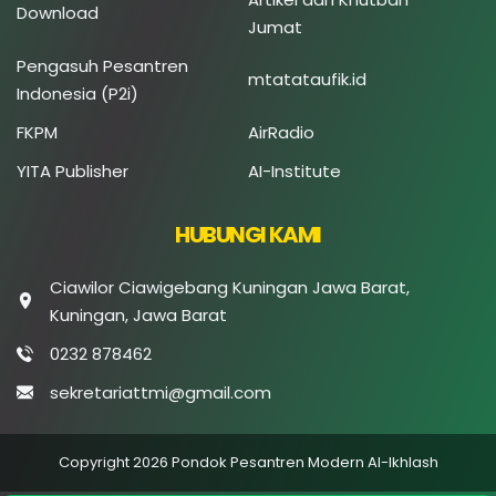
Download
Jumat
Pengasuh Pesantren
mtatataufik.id
Indonesia (P2i)
FKPM
AirRadio
YITA Publisher
AI-Institute
HUBUNGI KAMI
Ciawilor Ciawigebang Kuningan Jawa Barat,
Kuningan, Jawa Barat
0232 878462
sekretariattmi@gmail.com
Copyright 2026 Pondok Pesantren Modern Al-Ikhlash