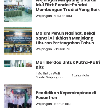
Wejangan Menjelang Liburan
Idul Fitri: Pandai-Pandai
Membangun Tradisi Yang Baik
Wejangan
4 bulan lalu
Malam Penuh Nasihat, Bekal
Santri Al-Ikhlash Menjelang
Liburan Pertengahan Tahun
Wejangan
7 bulan lalu
Mari Berdoa Untuk Putra-Putri
Kita
Info Untuk Wali
1 tahun lalu
Santri
Wejangan
Pendidikan Kepemimpinan di
Pesantren
Wejangan
1 tahun lalu