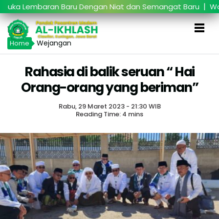
|
a Lembaran Baru Dengan Niat dan Semangat Baru
Worksh
Wejangan
Home
Rahasia di balik seruan “ Hai
Orang-orang yang beriman”
Rabu, 29 Maret 2023 - 21:30 WIB
Reading Time: 4 mins