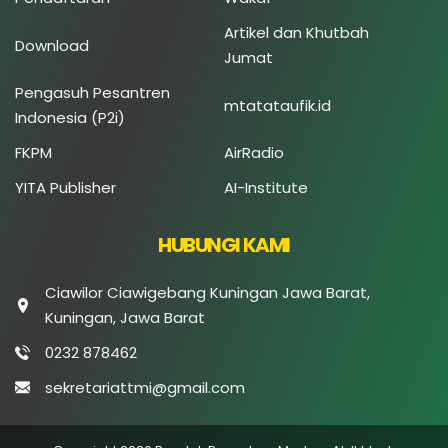
Artikel dan Khutbah
Download
Jumat
Pengasuh Pesantren
mtatataufik.id
Indonesia (P2i)
FKPM
AirRadio
YITA Publisher
AI-Institute
HUBUNGI KAMI
Ciawilor Ciawigebang Kuningan Jawa Barat,
Kuningan, Jawa Barat
0232 878462
sekretariattmi@gmail.com