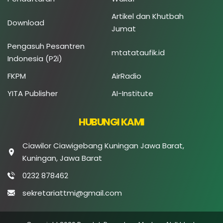
Artikel dan Khutbah
Download
Jumat
Pengasuh Pesantren
mtatataufik.id
Indonesia (P2i)
FKPM
AirRadio
YITA Publisher
AI-Institute
HUBUNGI KAMI
Ciawilor Ciawigebang Kuningan Jawa Barat,
Kuningan, Jawa Barat
0232 878462
sekretariattmi@gmail.com