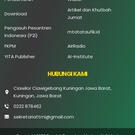
Artikel dan Khutbah
Download
Jumat
Pengasuh Pesantren
mtatataufik.id
Indonesia (P2i)
FKPM
AirRadio
YITA Publisher
AI-Institute
HUBUNGI KAMI
Ciawilor Ciawigebang Kuningan Jawa Barat,
Kuningan, Jawa Barat
0232 878462
sekretariattmi@gmail.com