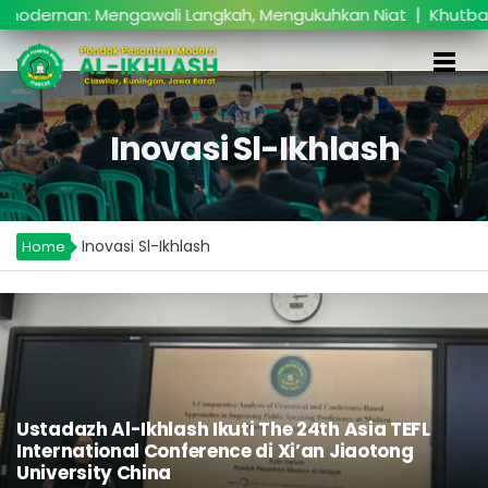
|
nan: Mengawali Langkah, Mengukuhkan Niat
Khutbatul ‘
Inovasi Sl-Ikhlash
Inovasi Sl-Ikhlash
Home
Ustadazh Al-Ikhlash Ikuti The 24th Asia TEFL
International Conference di Xi’an Jiaotong
University China