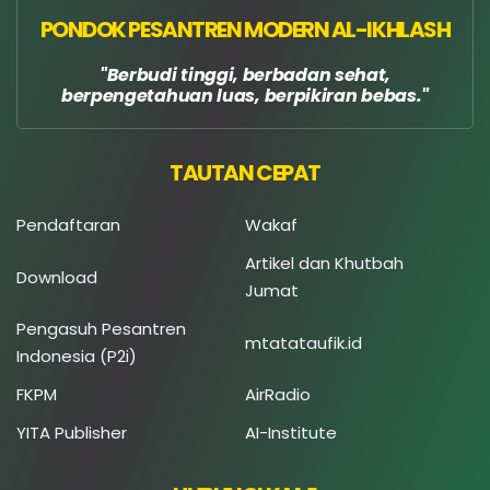
PONDOK PESANTREN MODERN AL-IKHLASH
Berbudi tinggi, berbadan sehat,
berpengetahuan luas, berpikiran bebas.
TAUTAN CEPAT
Pendaftaran
Wakaf
Artikel dan Khutbah
Download
Jumat
Pengasuh Pesantren
mtatataufik.id
Indonesia (P2i)
FKPM
AirRadio
YITA Publisher
AI-Institute