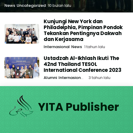
News
Uncategorized
10 bulan lalu
Kunjungi New York dan
Philadelphia, Pimpinan Pondok
Tekankan Pentingnya Dakwah
dan Kerjasama
Internasional
News
1 tahun lalu
Ustadzah Al-Ikhlash Ikuti The
42nd Thailand TESOL
International Conference 2023
Alumni
Internasional
News
3 tahun lalu