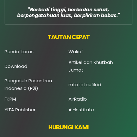
Berbudi tinggi, berbadan sehat,
berpengetahuan luas, berpikiran bebas.
TAUTAN CEPAT
Pendaftaran
Wakaf
Artikel dan Khutbah
Download
Jumat
Pengasuh Pesantren
mtatataufik.id
Indonesia (P2i)
FKPM
AirRadio
YITA Publisher
AI-Institute
HUBUNGI KAMI