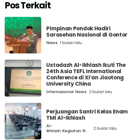
Pos Terkait
Pimpinan Pondok Hadiri
Sarasehan Nasional di Gontor
News
1 bulan lalu
Ustadazh Al-Ikhlash Ikuti The
24th Asia TEFL International
Conference di Xi’an Jiaotong
University China
Internasional
News
2 bulan lalu
Perjuangan Santri Kelas Enam
TMI Al-Ikhlash
Al-
2 bulan lalu
ikhlash
Kegiatan
News