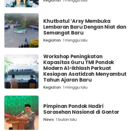
Kegiatan
1 minggu lalu
Khutbatul ‘Arsy Membuka
Lembaran Baru Dengan Niat dan
Semangat Baru
Kegiatan
1 minggu lalu
Workshop Peningkatan
Kapasitas Guru TMI Pondok
Modern Al-Ikhlash Perkuat
Kesiapan Asatidzah Menyambut
Tahun Ajaran Baru
Kegiatan
1 minggu lalu
Pimpinan Pondok Hadiri
Sarasehan Nasional di Gontor
News
1 bulan lalu