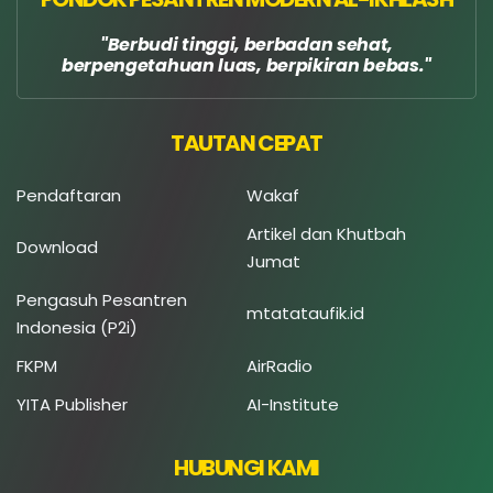
Berbudi tinggi, berbadan sehat,
berpengetahuan luas, berpikiran bebas.
TAUTAN CEPAT
Pendaftaran
Wakaf
Artikel dan Khutbah
Download
Jumat
Pengasuh Pesantren
mtatataufik.id
Indonesia (P2i)
FKPM
AirRadio
YITA Publisher
AI-Institute
HUBUNGI KAMI