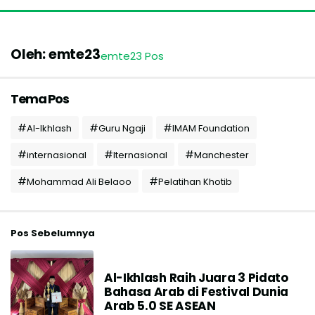
Oleh: emte23
emte23 Pos
Tema Pos
Al-Ikhlash
Guru Ngaji
IMAM Foundation
internasional
Iternasional
Manchester
Mohammad Ali Belaoo
Pelatihan Khotib
Pos Sebelumnya
Al-Ikhlash Raih Juara 3 Pidato
Bahasa Arab di Festival Dunia
Arab 5.0 SE ASEAN