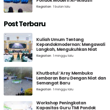
Pondok Modern Al-Ikhlash
Kegiatan
1 bulan lalu
Post Terbaru
Kuliah Umum Tentang
Kepondokmodernan: Mengawali
Langkah, Mengukuhkan Niat
Kegiatan
1 minggu lalu
Khutbatul ‘Arsy Membuka
Lembaran Baru Dengan Niat dan
Semangat Baru
Kegiatan
1 minggu lalu
Workshop Peningkatan
Kapasitas Guru TMI Pondok