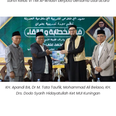
Santri Kelas VI TMI Al-Ikhlash berpoto bersama usai acara
KH. Apandi BA, Dr M. Tata Taufik, Mohammad Ali Belaoo, KH.
Drs. Dodo Syarih Hidayatullah Ket MUI Kuningan