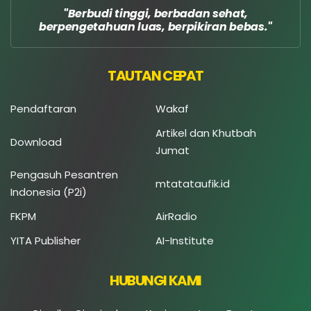
Berbudi tinggi, berbadan sehat,
berpengetahuan luas, berpikiran bebas.
TAUTAN CEPAT
Pendaftaran
Wakaf
Artikel dan Khutbah
Download
Jumat
Pengasuh Pesantren
mtatataufik.id
Indonesia (P2i)
FKPM
AirRadio
YITA Publisher
AI-Institute
HUBUNGI KAMI