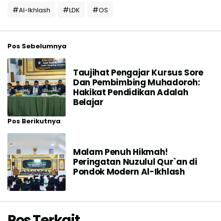
Al-Ikhlash
LDK
OS
Pos Sebelumnya
Taujihat Pengajar Kursus Sore
Dan Pembimbing Muhadoroh:
Hakikat Pendidikan Adalah
Belajar
Pos Berikutnya
Malam Penuh Hikmah!
Peringatan Nuzulul Qur`an di
Pondok Modern Al-Ikhlash
Pos Terkait