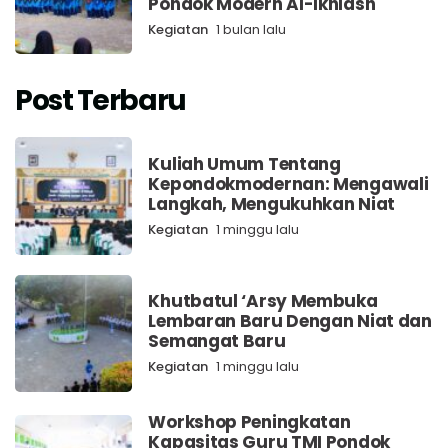
Pondok Modern Al-Ikhlash
Kegiatan
1 bulan lalu
Post Terbaru
Kuliah Umum Tentang
Kepondokmodernan: Mengawali
Langkah, Mengukuhkan Niat
Kegiatan
1 minggu lalu
Khutbatul ‘Arsy Membuka
Lembaran Baru Dengan Niat dan
Semangat Baru
Kegiatan
1 minggu lalu
Workshop Peningkatan
Kapasitas Guru TMI Pondok