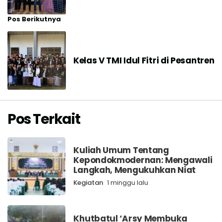
Pos Berikutnya
Kelas V TMI Idul Fitri di Pesantren
Pos Terkait
Kuliah Umum Tentang
Kepondokmodernan: Mengawali
Langkah, Mengukuhkan Niat
Kegiatan
1 minggu lalu
Khutbatul ‘Arsy Membuka