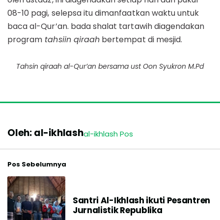
08-10 pagi, selepsa itu dimanfaatkan waktu untuk
baca al-Qur’an. bada shalat tartawih diagendakan
program
tahsiin qiraah
bertempat di mesjid.
Tahsin qiraah al-Qur’an bersama ust Oon Syukron M.Pd
Oleh: al-ikhlash
al-ikhlash Pos
Pos Sebelumnya
Santri Al-Ikhlash ikuti Pesantren
Jurnalistik Republika