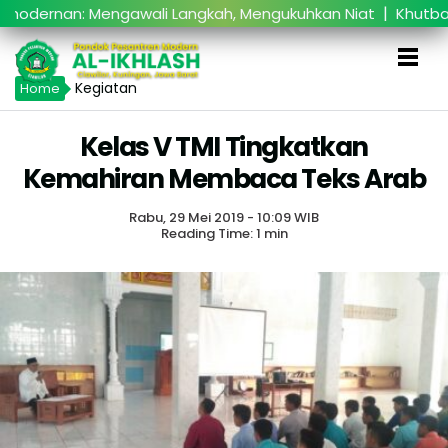
|
ernan: Mengawali Langkah, Mengukuhkan Niat
Khutbatul
Kegiatan
Home
Kelas V TMI Tingkatkan
Kemahiran Membaca Teks Arab
Rabu, 29 Mei 2019 - 10:09 WIB
Reading Time: 1 min