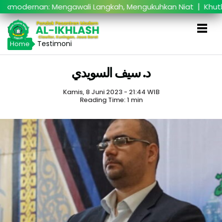
|
modernan: Mengawali Langkah, Mengukuhkan Niat
Khutba
Testimoni
Home
د. سيف السويدي
Kamis, 8 Juni 2023 - 21:44 WIB
Reading Time: 1 min