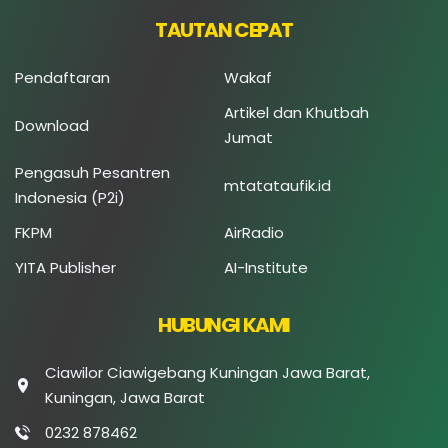
TAUTAN CEPAT
Pendaftaran
Wakaf
Artikel dan Khutbah
Download
Jumat
Pengasuh Pesantren
mtatataufik.id
Indonesia (P2i)
FKPM
AirRadio
YITA Publisher
AI-Institute
HUBUNGI KAMI
Ciawilor Ciawigebang Kuningan Jawa Barat,
Kuningan, Jawa Barat
0232 878462