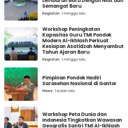
Lembaran Baru Dengan Niat dan
Semangat Baru
Kegiatan
1 minggu lalu
Workshop Peningkatan
Kapasitas Guru TMI Pondok
Modern Al-Ikhlash Perkuat
Kesiapan Asatidzah Menyambut
Tahun Ajaran Baru
Kegiatan
1 minggu lalu
Pimpinan Pondok Hadiri
Sarasehan Nasional di Gontor
News
1 bulan lalu
Workshop Peta Dunia dan
Indonesia Tingkatkan Wawasan
Geografis Santri TMI Al-Ikhlash