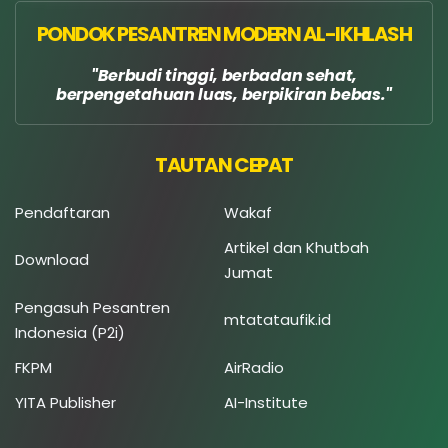
PONDOK PESANTREN MODERN AL-IKHLASH
Berbudi tinggi, berbadan sehat,
berpengetahuan luas, berpikiran bebas.
TAUTAN CEPAT
Pendaftaran
Wakaf
Artikel dan Khutbah
Download
Jumat
Pengasuh Pesantren
mtatataufik.id
Indonesia (P2i)
FKPM
AirRadio
YITA Publisher
AI-Institute