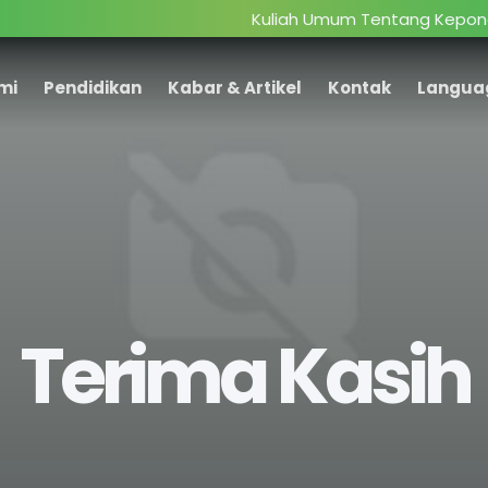
Kuliah Umum Tentang Kepondokm
mi
Pendidikan
Kabar & Artikel
Kontak
Langua
Terima Kasih