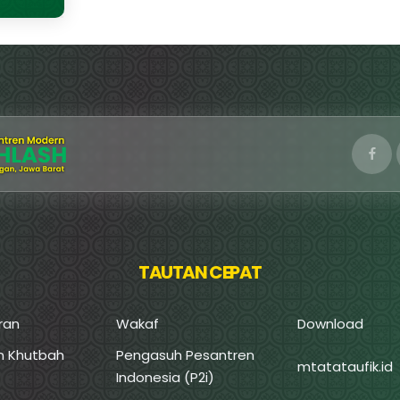
TAUTAN CEPAT
ran
Wakaf
Download
an Khutbah
Pengasuh Pesantren
mtatataufik.id
Indonesia (P2i)