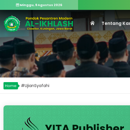
Minggu, 9 Agustus 2026
Tentang Ka
#UjianSyafahi
Home