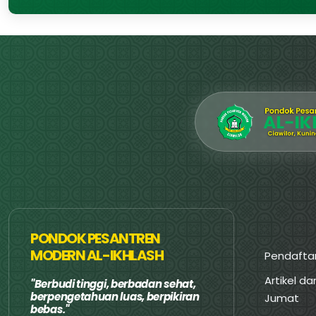
PONDOK PESANTREN
MODERN AL-IKHLASH
Pendafta
Artikel d
Berbudi tinggi, berbadan sehat,
berpengetahuan luas, berpikiran
Jumat
bebas.