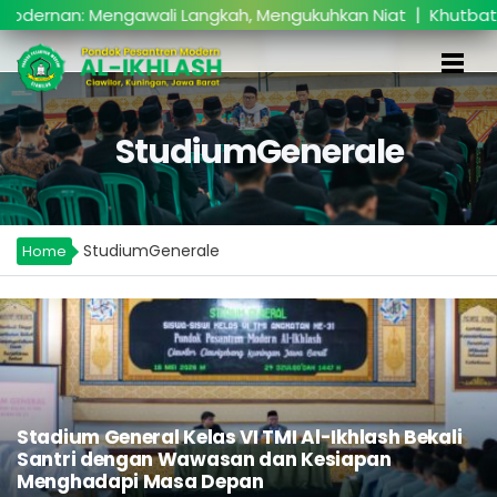
|
n: Mengawali Langkah, Mengukuhkan Niat
Khutbatul ‘Ar
StudiumGenerale
StudiumGenerale
Home
Stadium General Kelas VI TMI Al-Ikhlash Bekali
Santri dengan Wawasan dan Kesiapan
Menghadapi Masa Depan