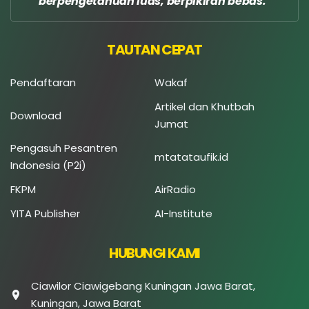
berpengetahuan luas, berpikiran bebas.
TAUTAN CEPAT
Pendaftaran
Wakaf
Artikel dan Khutbah
Download
Jumat
Pengasuh Pesantren
mtatataufik.id
Indonesia (P2i)
FKPM
AirRadio
YITA Publisher
AI-Institute
HUBUNGI KAMI
Ciawilor Ciawigebang Kuningan Jawa Barat,
Kuningan, Jawa Barat