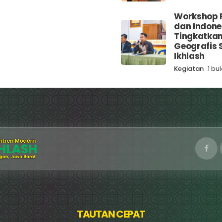
Workshop 
dan Indone
Tingkatka
Geografis S
Ikhlash
Kegiatan
1 bu
TAUTAN CEPAT