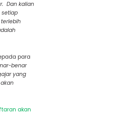
. Dan kalian
 setiap
terlebih
adalah
kepada para
enar-benar
ajar yang
 akan
ftaran akan