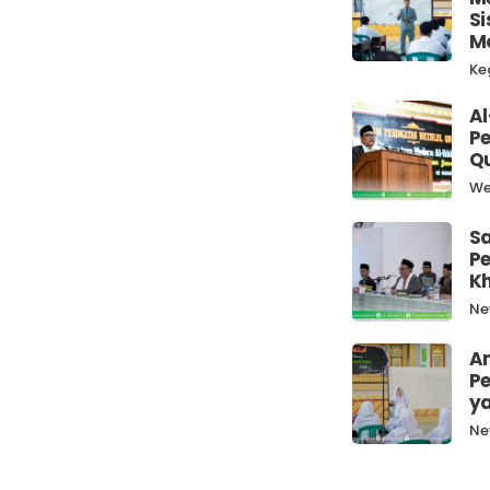
Si
Mo
Ke
Al
Pe
Q
We
Sa
P
K
Ne
Am
Pe
y
Ne