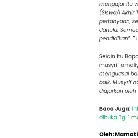
mengajar itu 
(Siswa/i Akhir 
pertanyaan, se
dahulu.
Semuan
pendidikan
”. T
Selain itu Ba
musyrif amali
menguasai ba
baik. Musyrif
diajarkan oleh
Baca Juga:
In
dibuka Tgl 1 m
Oleh: Mamat