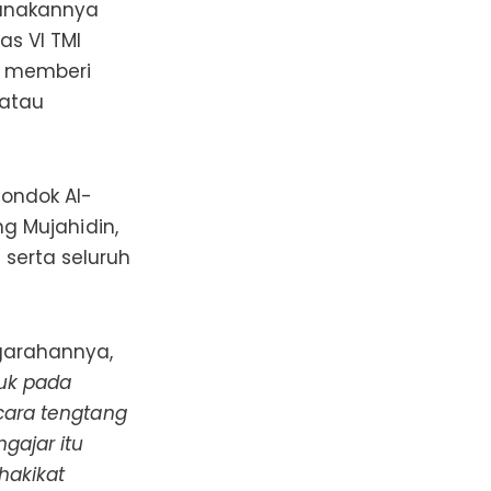
sanakannya
as VI TMI
k memberi
 atau
Pondok Al-
ng Mujahidin,
 serta seluruh
garahannya,
uk pada
icara tengtang
gajar itu
hakikat