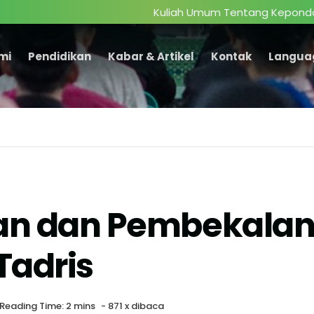
Kuliah Umum Tentang Kepondokmoderna
mi
Pendidikan
Kabar & Artikel
Kontak
Langua
n dan Pembekalan
Tadris
 Reading Time: 2 mins
-
871 x dibaca