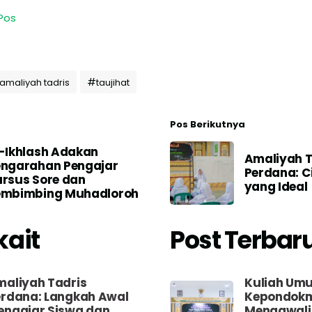
Pos
amaliyah tadris
taujihat
Pos Berikutnya
-Ikhlash Adakan
Amaliyah T
engarahan Pengajar
Perdana: C
rsus Sore dan
yang Idea
embimbing Muhadloroh
kait
Post Terbar
aliyah Tadris
Kuliah Um
erdana: Langkah Awal
Kepondokm
engajar Siswa dan
Mengawali