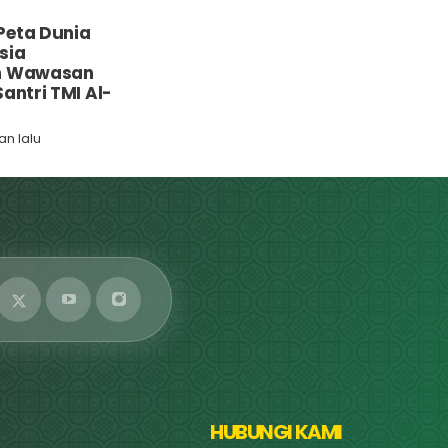
Peta Dunia
sia
n Wawasan
antri TMI Al-
lan lalu
HUBUNGI KAMI