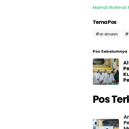
Mamat Rohmat 
Tema Pos
al-ikhalsh
Pos Sebelumnya
Al
P
Ku
P
Pos Ter
Am
P
M