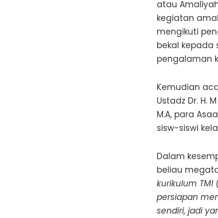
atau Amaliyah
kegiatan amali
mengikuti pen
bekal kepada 
pengalaman ke
Kemudian acar
Ustadz Dr. H. M
M.A, para Asa
sisw-siswi kela
Dalam kesemp
beliau megata
kurikulum TMI 
persiapan men
sendiri, jadi 