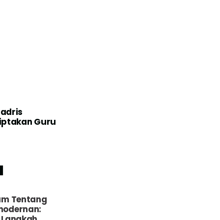
adris
iptakan Guru
l
u
um Tentang
odernan:
 Langkah,