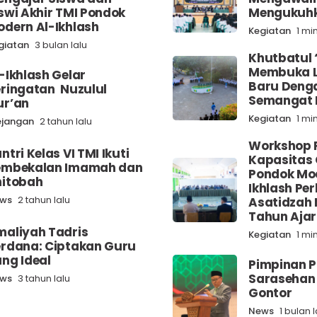
swi Akhir TMI Pondok
Mengukuhk
dern Al-Ikhlash
Kegiatan
1 mi
giatan
3 bulan lalu
Khutbatul 
Membuka 
-Ikhlash Gelar
Baru Denga
ringatan Nuzulul
Semangat 
ur’an
Kegiatan
1 mi
jangan
2 tahun lalu
Workshop 
ntri Kelas VI TMI Ikuti
Kapasitas 
embekalan Imamah dan
Pondok Mo
hitobah
Ikhlash Pe
ws
2 tahun lalu
Asatidzah
Tahun Aja
aliyah Tadris
Kegiatan
1 mi
rdana: Ciptakan Guru
ang Ideal
Pimpinan P
Sarasehan 
ws
3 tahun lalu
Gontor
News
1 bulan l