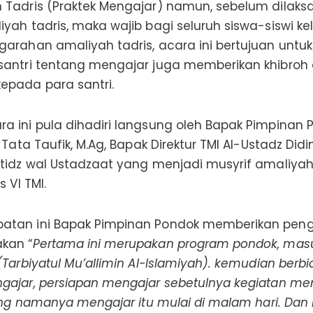
 Tadris (Praktek Mengajar) namun, sebelum dilak
yah tadris, maka wajib bagi seluruh siswa-siswi kel
garahan amaliyah tadris, acara ini bertujuan untu
santri tentang mengajar juga memberikan khibroh
pada para santri.
a ini pula dihadiri langsung oleh Bapak Pimpinan 
 Tata Taufik, M.Ag, Bapak Direktur TMI Al-Ustadz Didi
atidz wal Ustadzaat yang menjadi musyrif amaliyah
s VI TMI.
atan ini Bapak Pimpinan Pondok memberikan pen
kan “
Pertama ini merupakan program pondok, mas
(Tarbiyatul Mu’allimin Al-Islamiyah). kemudian berb
gajar, persiapan mengajar sebetulnya kegiatan men
yang namanya mengajar itu mulai di malam hari. Dan 