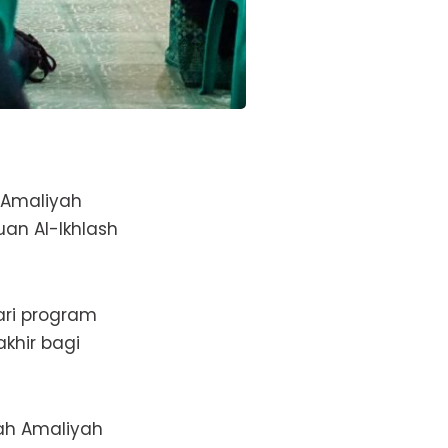
 Amaliyah
uan Al-Ikhlash
ari program
khir bagi
yah Amaliyah