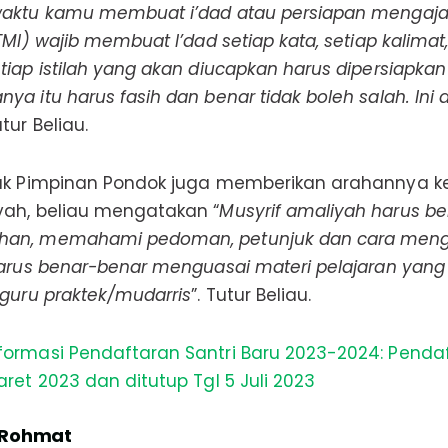
waktu kamu membuat i’dad atau persiapan mengajar
TMI) wajib membuat I’dad setiap kata, setiap kalimat,
tiap istilah yang akan diucapkan harus dipersiapkan 
ya itu harus fasih dan benar tidak boleh salah.
Ini 
utur Beliau.
pak Pimpinan Pondok juga memberikan arahannya 
yah, beliau mengatakan “
Musyrif amaliyah harus b
han, memahami pedoman, petunjuk dan cara meng
 harus benar-benar menguasai materi pelajaran yang
 guru praktek/mudarris
”. Tutur Beliau.
formasi Pendaftaran Santri Baru 2023-2024: Penda
aret 2023 dan ditutup Tgl 5 Juli 2023
 Rohmat